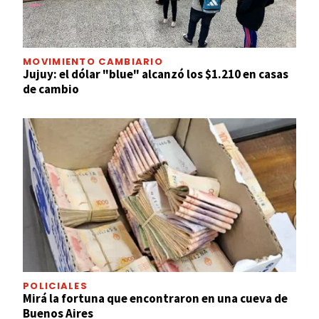
MOVIMIENTO CAMBIARIO
Jujuy: el dólar "blue" alcanzó los $1.210 en casas
de cambio
POLICIALES
Mirá la fortuna que encontraron en una cueva de
Buenos Aires