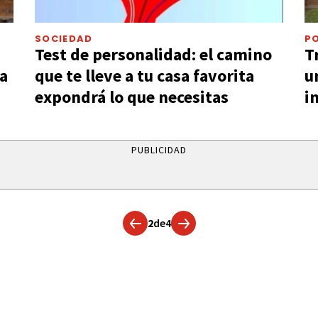
SOCIEDAD
PO
Test de personalidad: el camino
T
sa
que te lleve a tu casa favorita
u
expondrá lo que necesitas
i
PUBLICIDAD
2
de
4