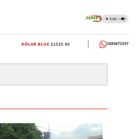
0:00
3884873397
DÓLAR BLUE
$1525.00