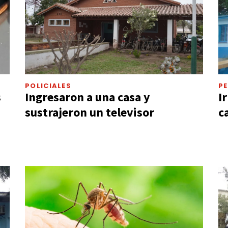
POLICIALES
P
s
Ingresaron a una casa y
I
sustrajeron un televisor
c