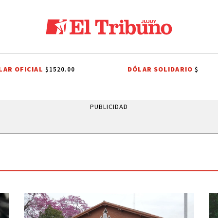
LAR OFICIAL
DÓLAR SOLIDARIO
$1520.00
$
HISTORIA DE JORGE MESSI
BARCELONA
CHIQUI TAPIA
CEDEMS
PUBLICIDAD