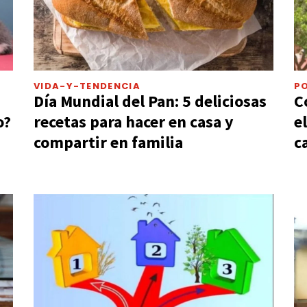
VIDA-Y-TENDENCIA
PO
Día Mundial del Pan: 5 deliciosas
C
o?
recetas para hacer en casa y
e
compartir en familia
c