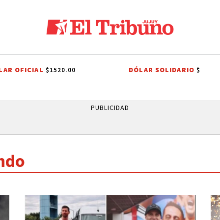
LAR OFICIAL
DÓLAR SOLIDARIO
$1520.00
$
HUACA
EL TIEMPO EN JUJUY
RUTAS DE JUJUY
QUEEN
CORTE 
PUBLICIDAD
ndo