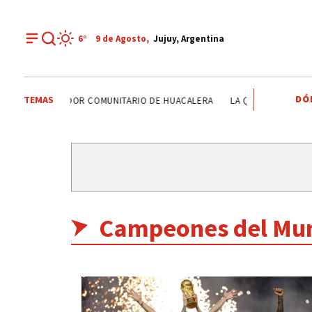
6°
9 de
Agosto
,
Jujuy, Argentina
DÓ
TEMAS
NTRO INTEGRADOR COMUNITARIO DE HUACALERA
LA QUIACA
HUMA
Campeones del Mu