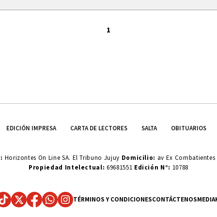
1
EDICIÓN IMPRESA
CARTA DE LECTORES
SALTA
OBITUARIOS
o:
Horizontes On Line SA. El Tribuno Jujuy
Domicilio:
av Ex Combatientes d
Propiedad Intelectual:
69681551
Edición N°:
10788
TÉRMINOS Y CONDICIONES
CONTÁCTENOS
MEDIA