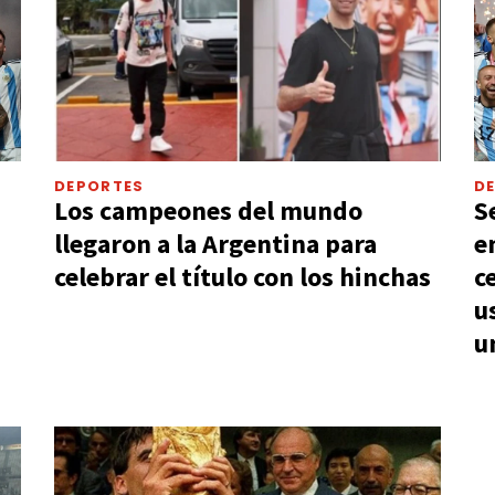
DEPORTES
D
Los campeones del mundo
S
llegaron a la Argentina para
e
celebrar el título con los hinchas
c
u
u