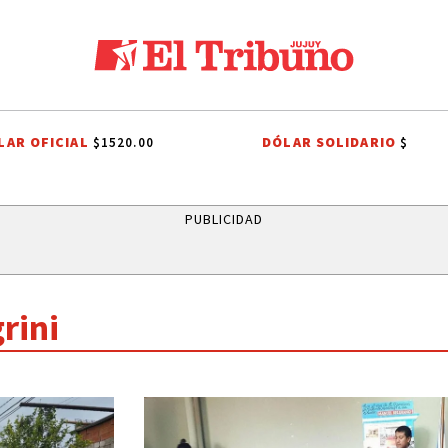
LAR OFICIAL
DÓLAR SOLIDARIO
$1520.00
$
EN
PRIMERA NACIONAL
COMUNIDADES INDÍGENAS
AUTOMOVILIS
PUBLICIDAD
rini