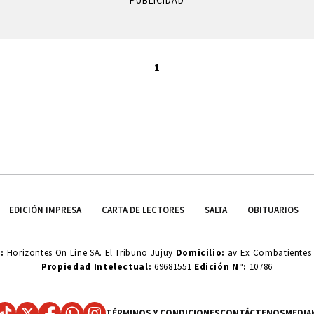
PUBLICIDAD
1
EDICIÓN IMPRESA
CARTA DE LECTORES
SALTA
OBITUARIOS
o:
Horizontes On Line SA. El Tribuno Jujuy
Domicilio:
av Ex Combatientes d
Propiedad Intelectual:
69681551
Edición N°:
10786
TÉRMINOS Y CONDICIONES
CONTÁCTENOS
MEDIA