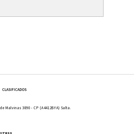
CLASIFICADOS
e Malvinas 3890 - CP (A4412BYA) Salta.
KIT
RSS