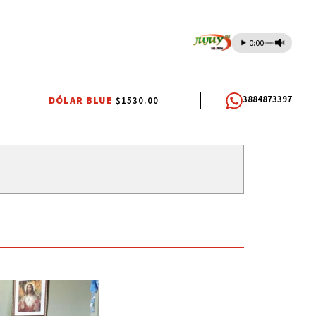
0:00
3884873397
DÓLAR BLUE
$1530.00
MO