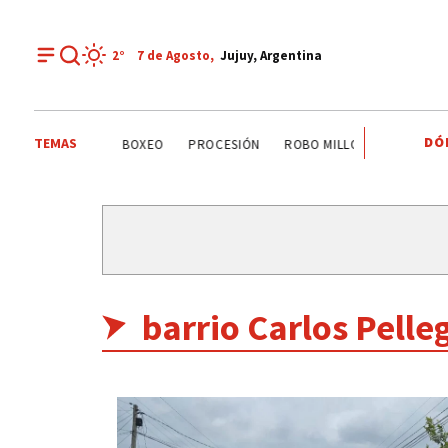
2°
7 de
Agosto
,
Jujuy, Argentina
DÓ
TEMAS
LTO COMEDERO
BOXEO
PROCESIÓN
ROBO MILLONARIO
CRIM
barrio Carlos Pelleg