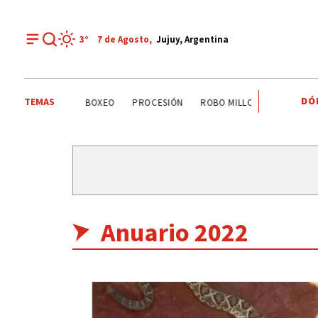
3°
7 de
Agosto
,
Jujuy, Argentina
DÓ
TEMAS
O COMEDERO
BOXEO
PROCESIÓN
ROBO MILLONARIO
CRIME
Anuario 2022