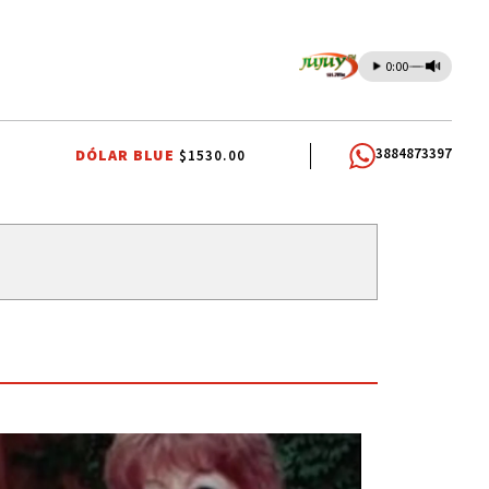
0:00
3884873397
DÓLAR BLUE
$1530.00
O