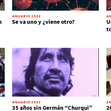
ANUARIO 2022
A
n
Se va uno y ¿viene otro?
U
t
ANUARIO 2022
A
35 años sin Germán “Churqui”
2