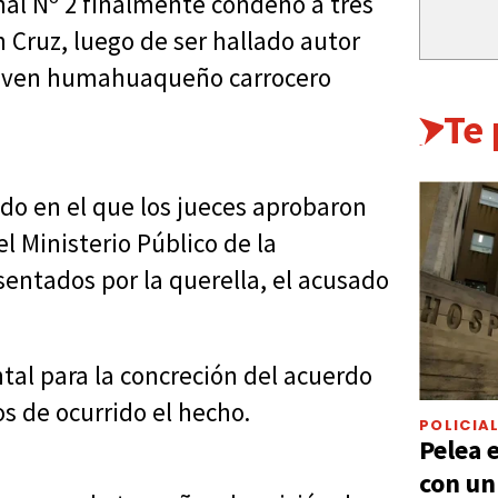
nal Nº 2 finalmente condenó a tres
 Cruz, luego de ser hallado autor
joven humahuaqueño carrocero
Te
ado en el que los jueces aprobaron
l Ministerio Público de la
sentados por la querella, el acusado
al para la concreción del acuerdo
s de ocurrido el hecho.
POLICIA
Pelea 
con un