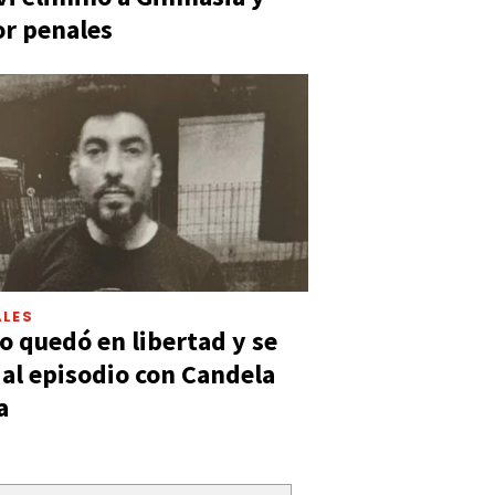
or penales
LES
 quedó en libertad y se
ó al episodio con Candela
a