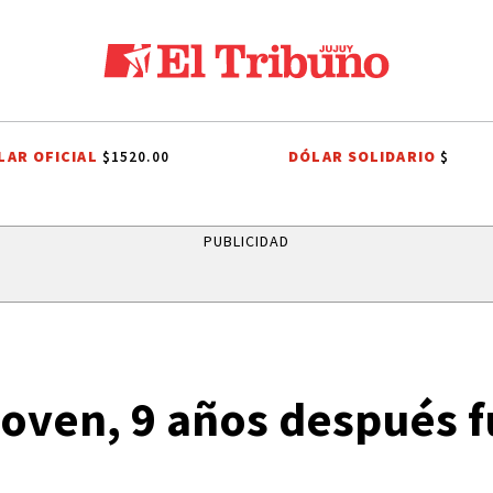
LAR OFICIAL
DÓLAR SOLIDARIO
$1520.00
$
S DE JUJUY
QUEEN
CORTE DE AGUA
JAPÓN
LEANDRO PARE
PUBLICIDAD
joven, 9 años después 