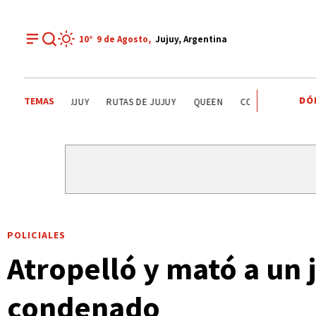
10°
9 de
Agosto
,
Jujuy, Argentina
DÓ
TEMAS
LA QUIACA
HUMAHUACA
EL TIEMPO EN JUJUY
RUTA
POLICIALES
Atropelló y mató a un 
condenado