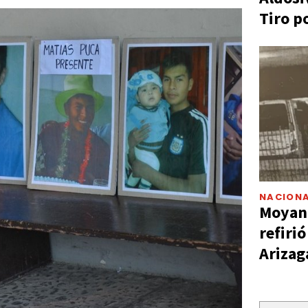
Tiro p
NACIONA
Moyano
refiri
Arizag