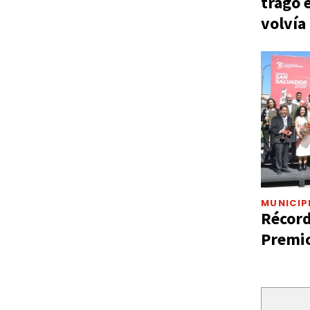
tragó 
volvía
MUNICIP
Récord
Premio