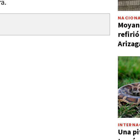
a.
NACIONA
Moyano
refiri
Arizag
INTERNA
Una pi