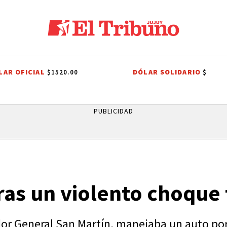
LAR OFICIAL
DÓLAR SOLIDARIO
$1520.00
$
LES A SAN CAYETANO
FIESTAS PATRONALES A SAN CAYETANO
FIESTA
PUBLICIDAD
tras un violento choque 
dor General San Martín, manejaba un auto por 