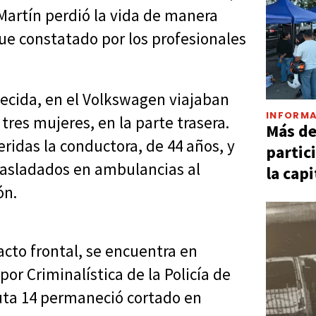
Martín perdió la vida de manera
fue constatado por los profesionales
lecida, en el Volkswagen viajaban
INFORMA
res mujeres, en la parte trasera.
Más d
eridas la conductora, de 44 años, y
partic
trasladados en ambulancias al
la capi
ón.
acto frontal, se encuentra en
por Criminalística de la Policía de
ruta 14 permaneció cortado en