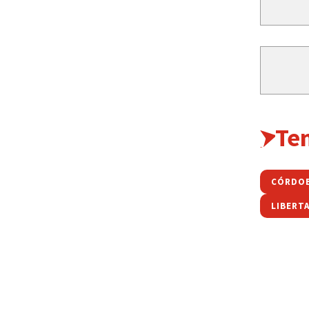
Te
CÓRDO
LIBERT