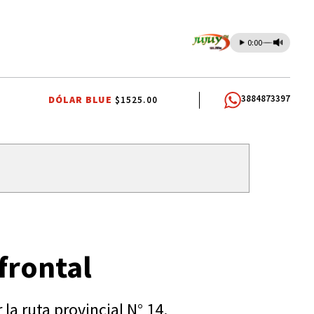
0:00
3884873397
DÓLAR BLUE
$1525.00
S PATRONALES A SAN CAYETANO
EFEMÉRIDES
CONFLICTO PORTUARI
frontal
la ruta provincial N° 14.