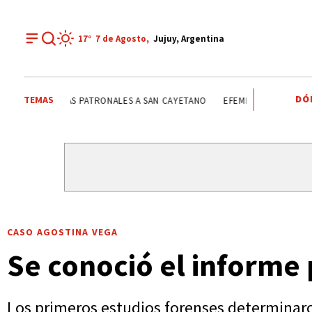
17°
7 de
Agosto
,
Jujuy, Argentina
DÓ
TEMAS
FIESTAS PATRONALES A SAN CAYETANO
FIESTAS PATRONAL
CASO AGOSTINA VEGA
Se conoció el informe 
Los primeros estudios forenses determinaro