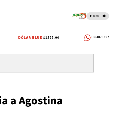
0:00
3884873397
DÓLAR BLUE
$1525.00
IOS DOCENTES
RUBÉN EDUARDO RIVAROLA
JORGE GARCÍA CUERVA
ia a Agostina