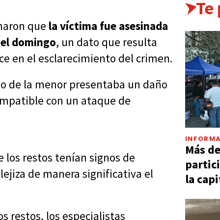
Te
naron que
la víctima fue asesinada
del domingo
, un dato que resulta
e en el esclarecimiento del crimen.
erpo de la menor presentaba un daño
ompatible con un ataque de
INFORMA
Más d
 los restos tenían signos de
partic
iza de manera significativa el
la capi
s restos, los especialistas