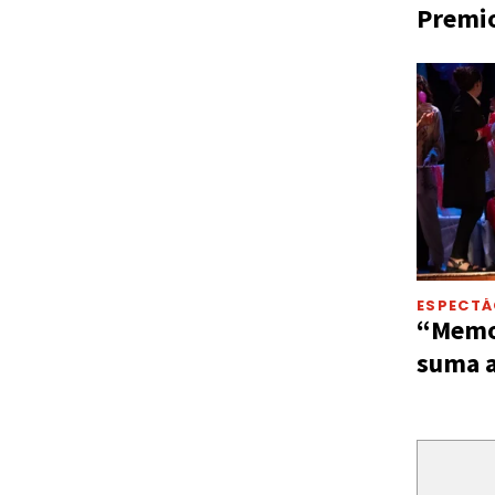
Premio
ESPECT
“Memor
suma a