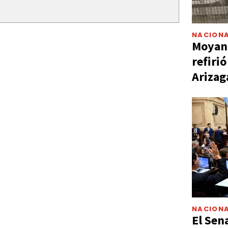
NACIONA
Moyano
refiri
Arizag
NACIONA
El Sen