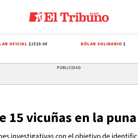
LAR OFICIAL
DÓLAR SOLIDARIO
$1520.00
$
LES A SAN CAYETANO
FIESTAS PATRONALES A SAN CAYETANO
EL TIE
PUBLICIDAD
e 15 vicuñas en la puna
es investigativas con el objetivo de identific