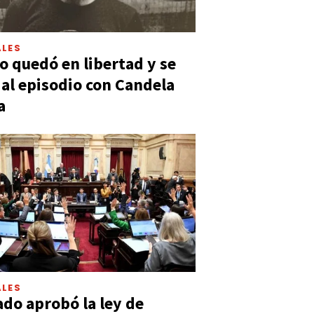
LES
 quedó en libertad y se
ó al episodio con Candela
a
LES
ado aprobó la ley de