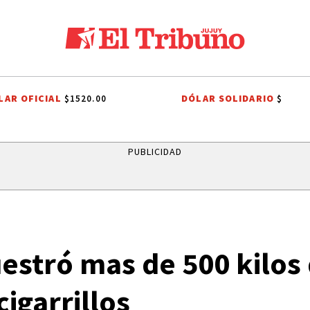
LAR OFICIAL
DÓLAR SOLIDARIO
$1520.00
$
CHO TRIBUTARIO
EL TRIBUNO POR LOS BARRIOS
ONDA ESTUDIANTIL
PUBLICIDAD
uestró mas de 500 kilos
cigarrillos