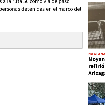
as a la ruta 50 como vía de paso
 personas detenidas en el marco del
NACIONA
Moyano
refiri
Arizag