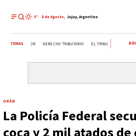
5°
8 de
Agosto
,
Jujuy, Argentina
DÓ
TEMAS
DÍA DEL INGENIERO AGRÓNOMO ANALIZAN SECTOR
DERE
ORÁN
La Policía Federal sec
coca y 2 mil atados de 