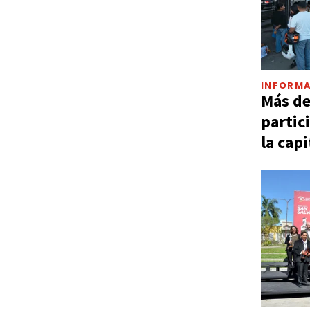
INFORMA
Más d
partic
la capi