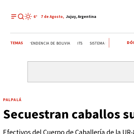
6°
7 de
Agosto
,
Jujuy, Argentina
DÓ
TEMAS
FIESTAS PATRONALES A SAN CAYETANO
INDEPENDENCIA D
PALPALÁ
Secuestran caballos su
Efectivos del Cuerpo de Caballería de la UR