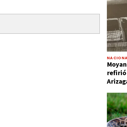
NACIONA
Moyano
refiri
Arizag