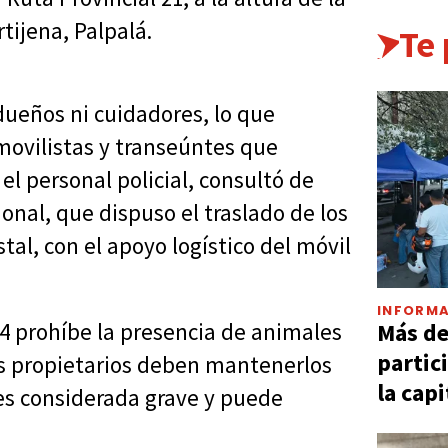
tijena, Palpalá.
Te
dueños ni cuidadores, lo que
movilistas y transeúntes que
el personal policial, consultó de
nal, que dispuso el traslado de los
tal, con el apoyo logístico del móvil
INFORMA
Más d
14 prohíbe la presencia de animales
partic
los propietarios deben mantenerlos
la capi
 es considerada grave y puede