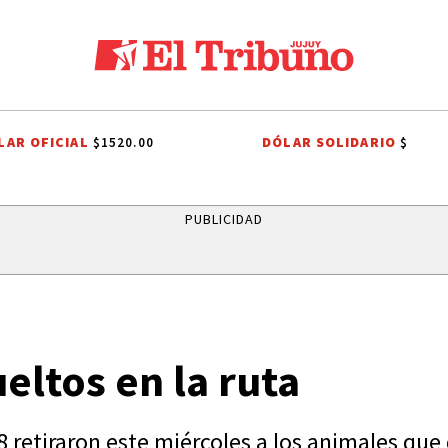
LAR OFICIAL
DÓLAR SOLIDARIO
$1520.00
$
E BOLIVIA
ITS
SISTEMA PÚBLICO
CAME JOVEN
CAPITAL HUMA
PUBLICIDAD
eltos en la ruta
-8 retiraron este miércoles a los animales qu