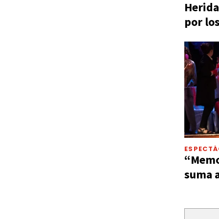
Herida
por lo
ESPECT
“Memor
suma a