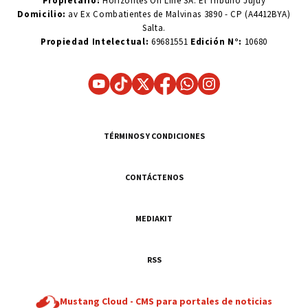
Propietario:
Horizontes On Line SA. El Tribuno Jujuy
Domicilio:
av Ex Combatientes de Malvinas 3890 - CP (A4412BYA)
Salta.
Propiedad Intelectual:
69681551
Edición N°:
10680
TÉRMINOS Y CONDICIONES
CONTÁCTENOS
MEDIAKIT
RSS
Mustang Cloud -
CMS para portales de noticias