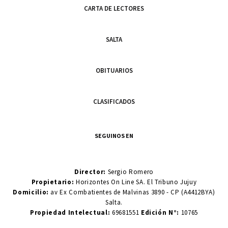
CARTA DE LECTORES
SALTA
OBITUARIOS
CLASIFICADOS
SEGUINOS EN
Director:
Sergio Romero
Propietario:
Horizontes On Line SA. El Tribuno Jujuy
Domicilio:
av Ex Combatientes de Malvinas 3890 - CP (A4412BYA)
Salta.
Propiedad Intelectual:
69681551
Edición N°:
10765