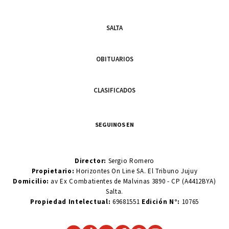
SALTA
OBITUARIOS
CLASIFICADOS
SEGUINOS EN
Director:
Sergio Romero
Propietario:
Horizontes On Line SA. El Tribuno Jujuy
Domicilio:
av Ex Combatientes de Malvinas 3890 - CP (A4412BYA)
Salta.
Propiedad Intelectual:
69681551
Edición N°:
10765