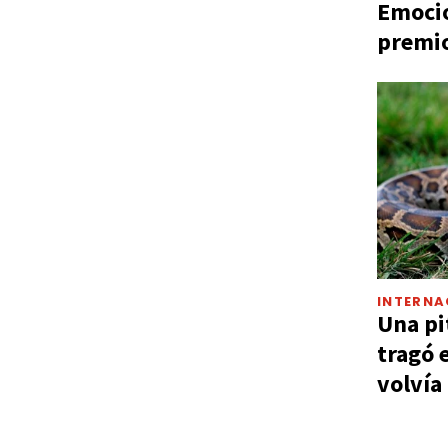
Emocio
premio
INTERNA
Una pi
tragó 
volvía