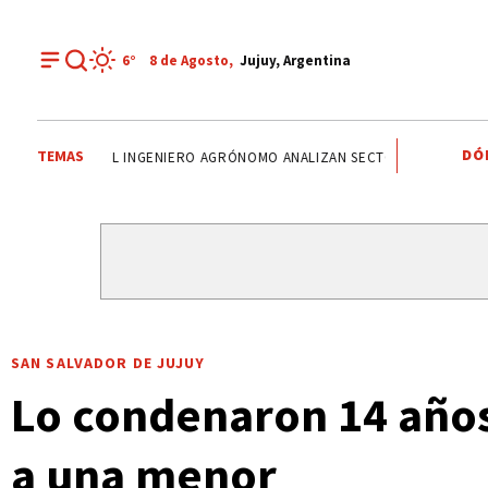
6°
8 de
Agosto
,
Jujuy, Argentina
DÓ
TEMAS
DÍA DEL INGENIERO AGRÓNOMO ANALIZAN SECTOR
DERECHO TR
SAN SALVADOR DE JUJUY
Lo condenaron 14 años
a una menor