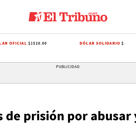
LAR OFICIAL
DÓLAR SOLIDARIO
$1520.00
$
IBUTARIO
EL TRIBUNO POR LOS BARRIOS
ONDA ESTUDIANTIL 2026
PUBLICIDAD
 de prisión por abusar