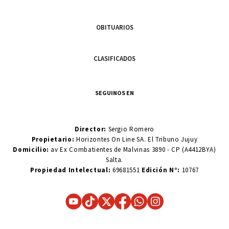
OBITUARIOS
CLASIFICADOS
SEGUINOS EN
Director:
Sergio Romero
Propietario:
Horizontes On Line SA. El Tribuno Jujuy
Domicilio:
av Ex Combatientes de Malvinas 3890 - CP (A4412BYA)
Salta.
Propiedad Intelectual:
69681551
Edición N°:
10767