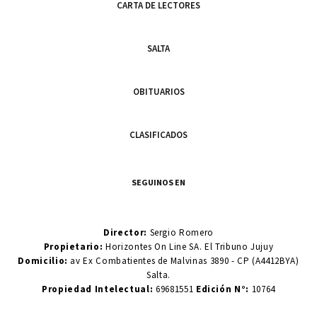
CARTA DE LECTORES
SALTA
OBITUARIOS
CLASIFICADOS
SEGUINOS EN
Director:
Sergio Romero
Propietario:
Horizontes On Line SA. El Tribuno Jujuy
Domicilio:
av Ex Combatientes de Malvinas 3890 - CP (A4412BYA)
Salta.
Propiedad Intelectual:
69681551
Edición N°:
10764