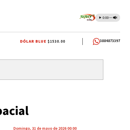
0:00
3884873397
DÓLAR BLUE
$1530.00
ZAGA
TALLERES DE OFICIOS
FIESTAS PATRONALES
FIESTAS PATR
pacial
Domingo, 31 de mayo de 2026 00:00