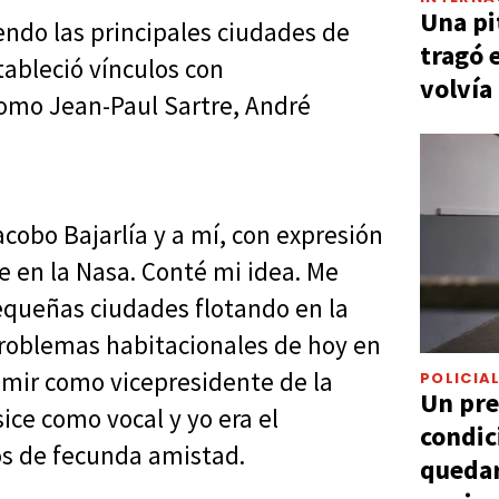
Una pi
iendo las principales ciudades de
tragó 
ableció vínculos con
volvía
omo Jean-Paul Sartre, André
cobo Bajarlía y a mí, con expresión
e en la Nasa. Conté mi idea. Me
equeñas ciudades flotando en la
problemas habitacionales de hoy en
sumir como vicepresidente de la
POLICIA
Un pre
ice como vocal y yo era el
condic
os de fecunda amistad.
quedar