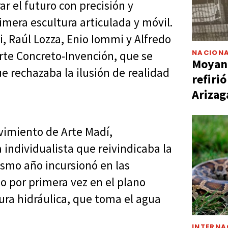
ar el futuro con precisión y
imera escultura articulada y móvil.
, Raúl Lozza, Enio Iommi y Alfredo
NACIONA
Arte Concreto-Invención, que se
Moyano
ue rechazaba la ilusión de realidad
refiri
Arizag
vimiento de Arte Madí,
a individualista que reivindicaba la
ismo año incursionó en las
do por primera vez en el plano
ura hidráulica, que toma el agua
INTERNA