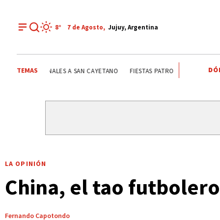
8°
7 de
Agosto
,
Jujuy, Argentina
DÓ
TEMAS
SANTA CLARA
EL FUERTE
FIESTAS PATRONALES A SA
LA OPINIÓN
China, el tao futboler
Fernando Capotondo