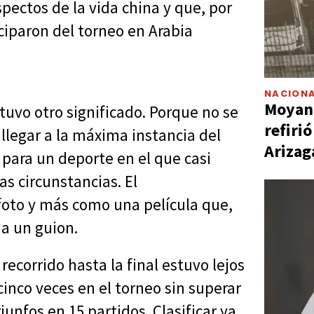
ectos de la vida china y que, por
iparon del torneo en Arabia
NACIONA
Moyano
tuvo otro significado. Porque no se
refiri
 llegar a la máxima instancia del
Arizag
para un deporte en el que casi
as circunstancias. El
oto y más como una película que,
 a un guion.
ecorrido hasta la final estuvo lejos
cinco veces en el torneo sin superar
unfos en 15 partidos. Clasificar ya