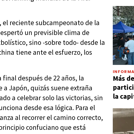
s, el reciente subcampeonato de la
despertó un previsible clima de
bolístico, sino -sobre todo- desde la
hina tiene ante el esfuerzo, los
INFORMA
Más d
a final después de 22 años, la
partic
te a Japón, quizás suene extraña
la capi
o a celebrar solo las victorias, sin
nciona desde esa lógica. Para el
canza al recorrer el camino correcto,
 principio confuciano que está