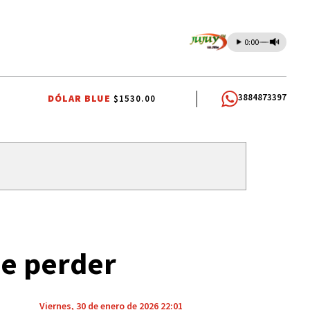
0:00
3884873397
DÓLAR BLUE
$1530.00
ALES A SAN CAYETANO
EL TIEMPO EN JUJUY
FIESTAS PATRONALES A
de perder
Viernes, 30 de enero de 2026 22:01