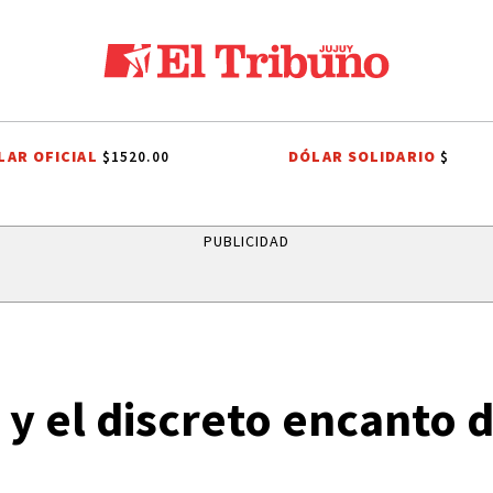
LAR OFICIAL
DÓLAR SOLIDARIO
$1520.00
$
N CAYETANO
FIESTAS PATRONALES A SAN CAYETANO
FIESTAS PATRON
PUBLICIDAD
o y el discreto encanto 