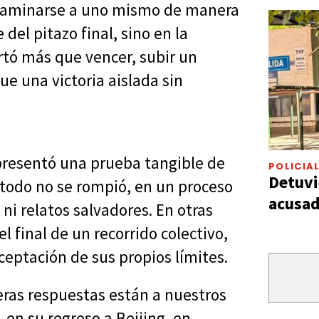
 examinarse a uno mismo de manera
 del pitazo final, sino en la
rtó más que vencer, subir un
ue una victoria aislada sin
epresentó una prueba tangible de
POLICIA
Detuvi
étodo no se rompió, en un proceso
acusad
ni relatos salvadores. En otras
 final de un recorrido colectivo,
aceptación de sus propios límites.
eras respuestas están a nuestros
en su regreso a Beijing, en