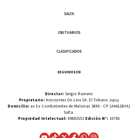
SALTA
OBITUARIOS
CLASIFICADOS
SEGUINOS EN
Director:
Sergio Romero
Propietario:
Horizontes On Line SA. El Tribuno Jujuy
Domicilio:
av Ex Combatientes de Malvinas 3890 - CP (A4412BYA)
Salta.
Propiedad Intelectual:
69681551
Edición N°:
10765