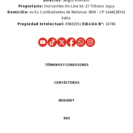
Director:
Sergio Romero
Propietario:
Horizontes On Line SA. El Tribuno Jujuy
Domicilio:
av Ex Combatientes de Malvinas 3890 - CP (A4412BYA)
Salta.
Propiedad Intelectual:
69681551
Edición N°:
10766
TÉRMINOS Y CONDICIONES
CONTÁCTENOS
MEDIAKIT
RSS