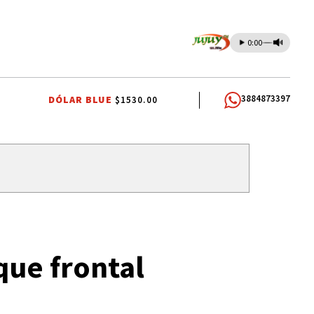
0:00
3884873397
DÓLAR BLUE
$1530.00
CARLOS SADIR
ALTO COMEDERO
que frontal