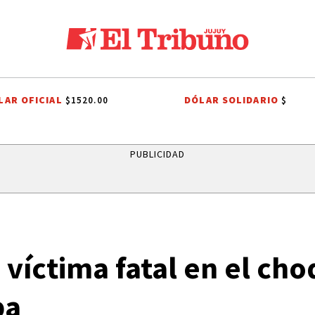
LAR OFICIAL
DÓLAR SOLIDARIO
$1520.00
$
ER PLATE
AGUA POTABLE
AGUA POTABLE
SANTISIMO SALVADOR
PUBLICIDAD
víctima fatal en el cho
pa