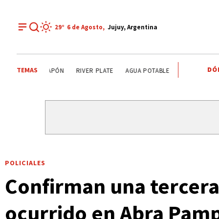
29°
6 de
Agosto
,
Jujuy, Argentina
DÓ
TEMAS
TENDENCIAS
ALERTA METEOROLÓGICO
JAPÓN
RIV
POLICIALES
Confirman una tercera 
ocurrido en Abra Pam