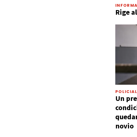
INFORMA
Rige a
POLICIA
Un pre
condic
quedar
novio