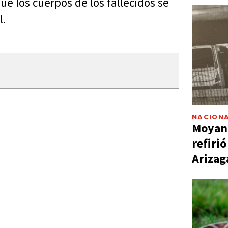
ue los cuerpos de los fallecidos se
l.
NACIONA
Moyano
refiri
Arizag