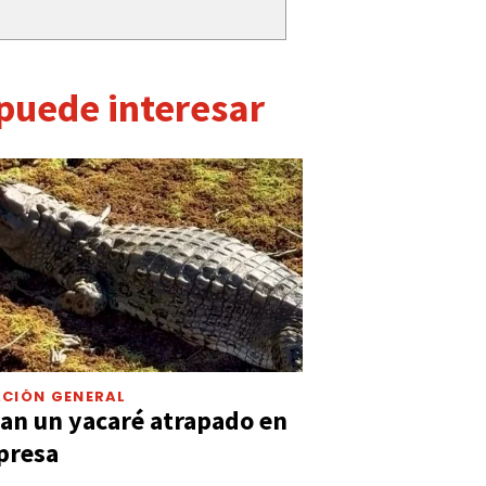
 puede interesar
CIÓN GENERAL
an un yacaré atrapado en
presa