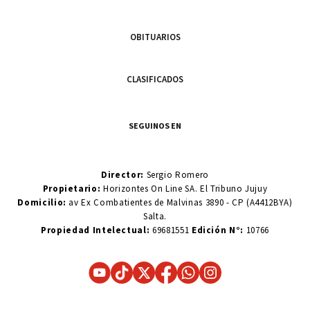
OBITUARIOS
CLASIFICADOS
SEGUINOS EN
Director:
Sergio Romero
Propietario:
Horizontes On Line SA. El Tribuno Jujuy
Domicilio:
av Ex Combatientes de Malvinas 3890 - CP (A4412BYA)
Salta.
Propiedad Intelectual:
69681551
Edición N°:
10766