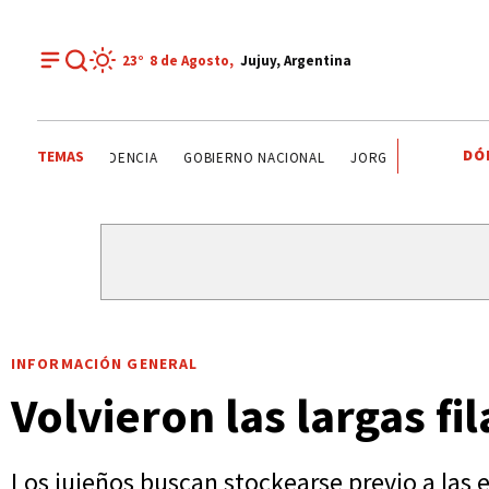
23°
8 de
Agosto
,
Jujuy, Argentina
DÓ
TEMAS
SELECCIÓN ARGENTINA
JORGE MESSI
TENDENCIA
G
INFORMACIÓN GENERAL
Volvieron las largas f
Los jujeños buscan stockearse previo a las