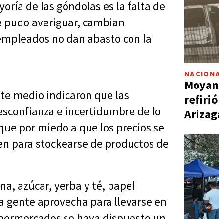
oría de las góndolas es la falta de
se pudo averiguar, cambian
 empleados no dan abasto con la
NACIONA
Moyano
ste medio indicaron que las
refiri
sconfianza e incertidumbre de lo
Arizag
que por miedo a que los precios se
nen para stockearse de productos de
na, azúcar, yerba y té, papel
la gente aprovecha para llevarse en
permercados se haya dispuesto un