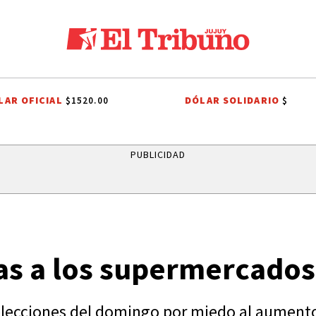
LAR OFICIAL
DÓLAR SOLIDARIO
$1520.00
$
OBIERNO NACIONAL
JORGE MESSI
TUCUMAN
JORGE MESSI
HI
PUBLICIDAD
ilas a los supermercado
 elecciones del domingo por miedo al aumento