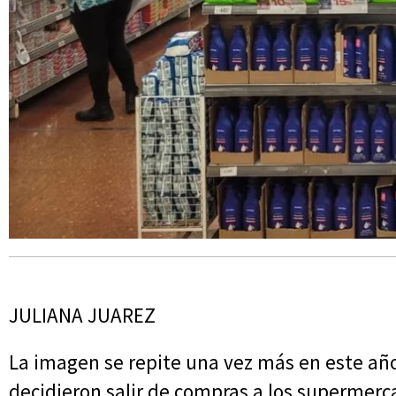
JULIANA JUAREZ
La imagen se repite una vez más en este año
decidieron salir de compras a los supermerc