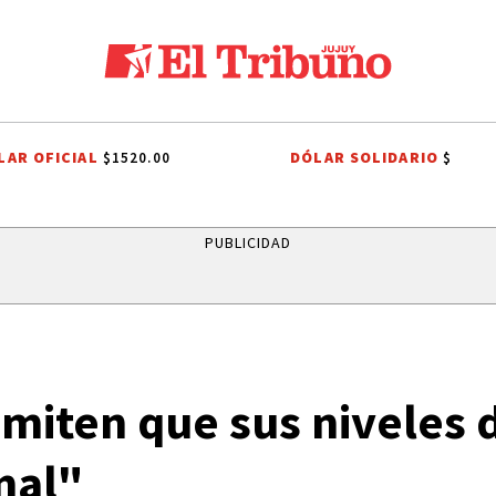
LAR OFICIAL
DÓLAR SOLIDARIO
$1520.00
$
PROCESIÓN
ROBO MILLONARIO
CRIMEN
PRIMERA NACIONAL
PUBLICIDAD
iten que sus niveles d
mal"