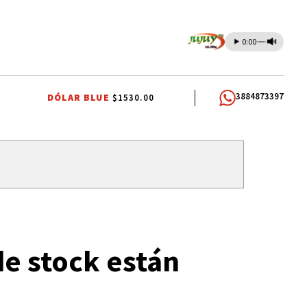
0:00
3884873397
DÓLAR BLUE
$1530.00
COMUNIDADES INDÍGENAS
AUTOMOVILISMO
e stock están