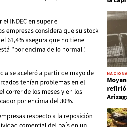
r el INDEC en super e
las empresas considera que su stock
 el 61,4% asegura que no tiene
stá "por encima de lo normal".
ncia se aceleró a partir de mayo de
NACIONA
Moyano
rcados tenían problemas en el
refiri
 correr de los meses y en los
Arizag
dicador por encima del 30%.
empresas respecto a la reposición
ividad comercial del país en un