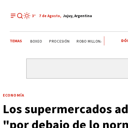
3°
7 de
Agosto
,
Jujuy, Argentina
DÓ
TEMAS
PALPALÁ
EL CARMEN
ALTO COMEDERO
BOXEO
ECONOMÍA
Los supermercados adm
"por debajo de lo nor