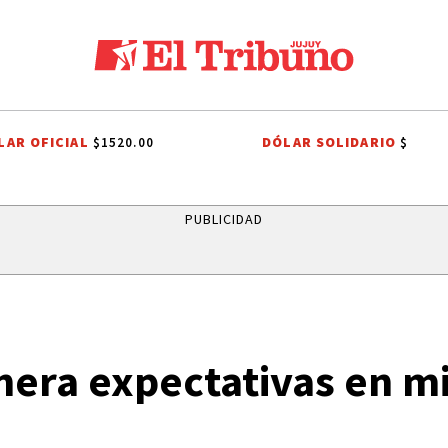
LAR OFICIAL
DÓLAR SOLIDARIO
$1520.00
$
PROCESIÓN
ROBO MILLONARIO
CRIMEN
PRIMERA NACIONAL
PUBLICIDAD
nera expectativas en m