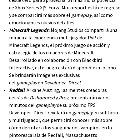
de Xbox Series X|S. Forza Motorsport está de regreso
y se compartirá más sobre el
gameplay
, así como
emocionantes nuevos detalles.
Minecraft Legends
:
Mojang Studios compartirá una
mirada a la experiencia multijugador PvP de
Minecraft Legends, el próximo juego de acción y
estrategia de los creadores de Minecraft.
Desarrollado en colaboración con Blackbird
Interactive, este juego estará disponible en otoño.
Se brindarán imágenes exclusivas
del
gameplay
en
Developer_Direct
.
Redfall
: Arkane Austing, las mentes creadoras
detrás de
Dishonored
y
Prey
, presentarán varios
minutos del
gameplay
de su próximo FPS.
Developer_Direct revelará un
gameplay
en solitario
y multijugador, que permitirá conocer más sobre
cómo derrotar a los sanguinarios vampiros en la
pintoresca isla de Redfall, Massachusetts