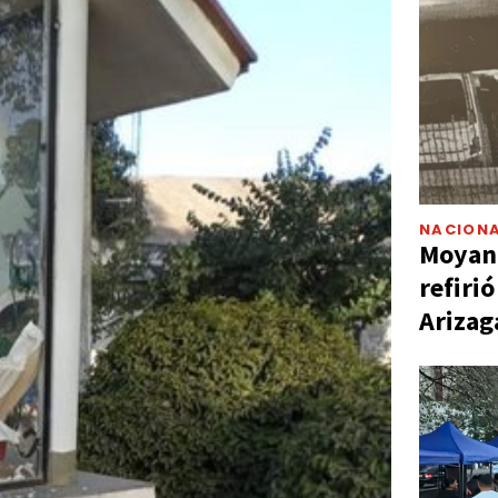
NACIONA
Moyano
refiri
Arizag