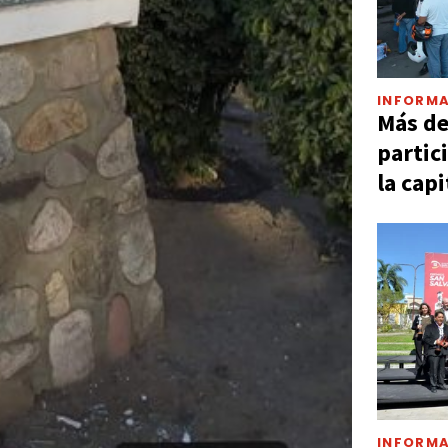
INFORMA
Más d
partic
la capi
INFORMA