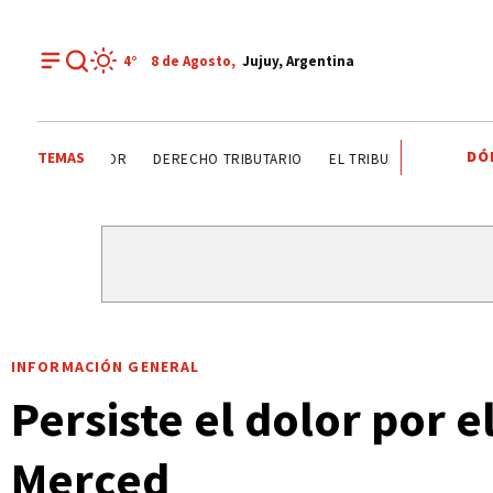
4°
8 de
Agosto
,
Jujuy, Argentina
DÓ
TEMAS
DÍA DEL INGENIERO AGRÓNOMO ANALIZAN SECTOR
DEREC
INFORMACIÓN GENERAL
Persiste el dolor por e
Merced