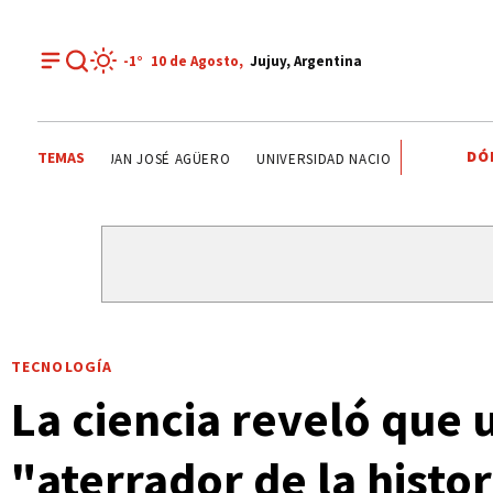
-1°
10 de
Agosto
,
Jujuy, Argentina
DÓ
TEMAS
JUAN JOSÉ AGÜERO
UNIVERSIDAD NACIONAL DE JUJUY
S
TECNOLOGÍA
La ciencia reveló que 
"aterrador de la histor