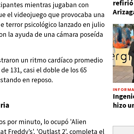
refiri
icipantes mientras jugaban con
Arizag
que el videojuego que provocaba una
 terror psicológico lanzado en julio
 con la ayuda de una cámara poseída
istraron un ritmo cardíaco promedio
e 131, casi el doble de los 65
estando en reposo.
INFORMA
Ingeni
ria
hizo u
os por minuto, lo ocupó 'Alien
 at Freddy’s'. 'Outlast 2', completa el