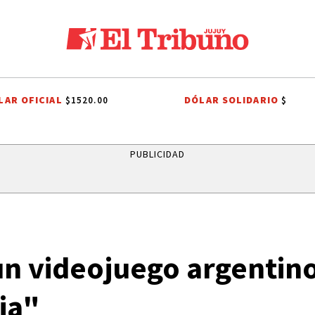
LAR OFICIAL
DÓLAR SOLIDARIO
$1520.00
$
AN PEDRO DE JUJUY
HOMBRES Y MUJERES QUE HICIERON HISTORIA
PUBLICIDAD
un videojuego argentino
ia"