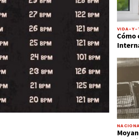
VIDA-Y-
Cómo c
Intern
NACIONA
Moyano