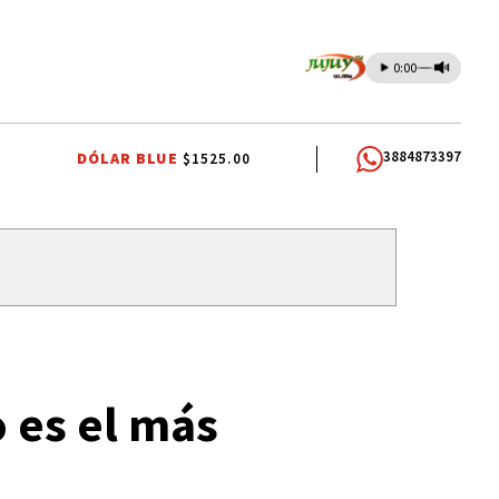
0:00
3884873397
DÓLAR BLUE
$1525.00
INDEPENDENCIA DEL ESTADO PLURINACIONAL DE BOLIVIA
PALPALÁ
 es el más