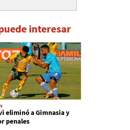
 puede interesar
ES
vi eliminó a Gimnasia y
or penales