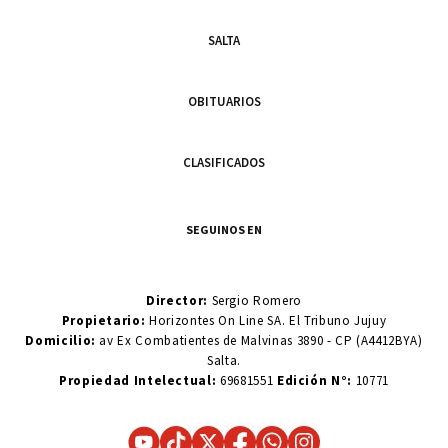
SALTA
OBITUARIOS
CLASIFICADOS
SEGUINOS EN
Director:
Sergio Romero
Propietario:
Horizontes On Line SA. El Tribuno Jujuy
Domicilio:
av Ex Combatientes de Malvinas 3890 - CP (A4412BYA)
Salta.
Propiedad Intelectual:
69681551
Edición N°:
10771