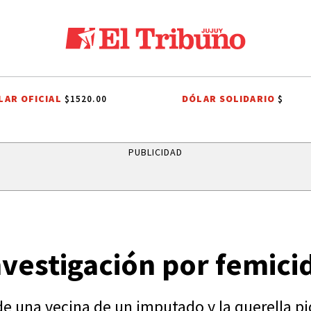
LAR OFICIAL
DÓLAR SOLIDARIO
$1520.00
$
IV
PLAN ESCAPADA
UN CLÁSICO QUE CUMPLE 38 AÑOS
ONDA EST
PUBLICIDAD
nvestigación por femici
de una vecina de un imputado y la querella pi