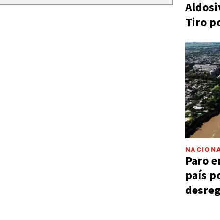
Aldosi
Tiro p
NACIONA
Paro e
país p
desreg