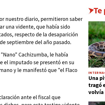
Te
or nuestro diario, permitieron saber
rar una vidente, que había sido
tados, respecto de la desaparición
 de septiembre del año pasado.
 "Nano" Cachizumba, le había
ue el imputado se presentó en su
 mano y le manifestó que "el Flaco
INTERNA
Una pi
tragó 
volvía
aración ante el fiscal que
s dichos, pero esta testigo vidente