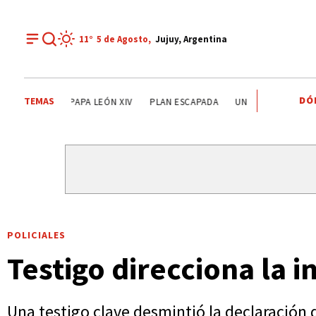
11°
5 de
Agosto
,
Jujuy, Argentina
DÓ
TEMAS
LISANDRO MARTÍNEZ
MISIÓN PRIMAVERA
PAPA LEÓN X
POLICIALES
Testigo direcciona la i
Una testigo clave desmintió la declaración 