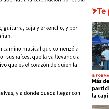
Te
 guitarra, caja y erkencho, y por
añan.
un camino musical que comenzó a
or sus raíces, que la va llevando a
ivo que es el corazón de quien la
INFORMA
Más d
partic
s selvas, y a donde pueda llegar con
la capi