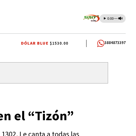
0:00
3884873397
DÓLAR BLUE
$1530.00
CASABINDO
PALMA SOLA
SANTA CLARA
EL FUERTE
en el “Tizón”
 1302. Le canta a todas las