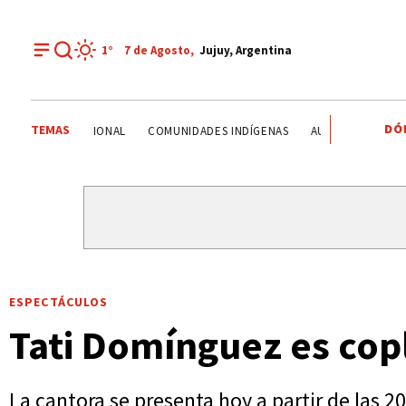
1°
7 de
Agosto
,
Jujuy, Argentina
DÓ
TEMAS
ROBO MILLONARIO
CRIMEN
PRIMERA NACIONAL
CO
ESPECTÁCULOS
Tati Domínguez es copl
La cantora se presenta hoy a partir de las 20