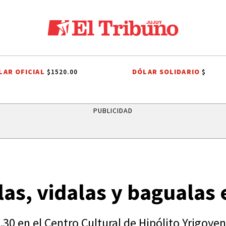
LAR OFICIAL
DÓLAR SOLIDARIO
$1520.00
$
MUNIDADES INDÍGENAS
AUTOMOVILISMO
SENADO DE LA NACIÓN
PUBLICIDAD
as, vidalas y bagualas 
.30 en el Centro Cultural de Hipólito Yrigoyen