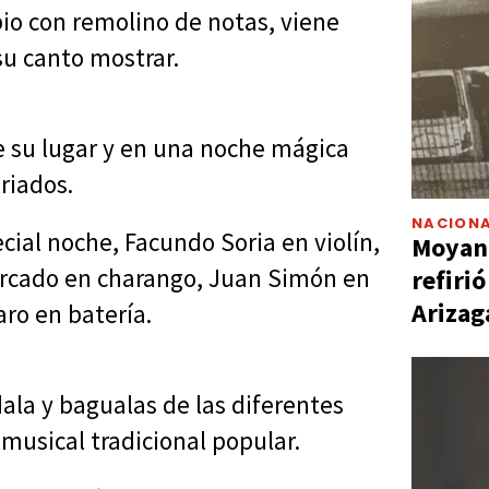
bio con remolino de notas, viene
su canto mostrar.
de su lugar y en una noche mágica
riados.
NACIONA
al noche, Facundo Soria en violín,
Moyano
rcado en charango, Juan Simón en
refiri
Arizag
aro en batería.
dala y bagualas de las diferentes
 musical tradicional popular.