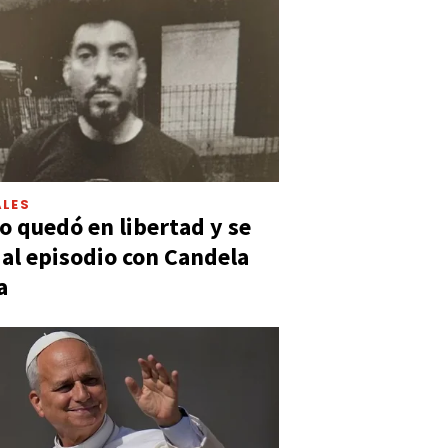
LES
 quedó en libertad y se
ó al episodio con Candela
a