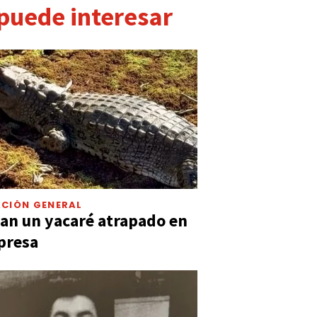
 puede interesar
CIÓN GENERAL
an un yacaré atrapado en
presa