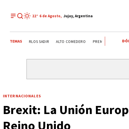
22°
6 de
Agosto
,
Jujuy, Argentina
DÓ
TEMAS
AGUA POTABLE
SANTISIMO SALVADOR
CARLOS SADIR
INTERNACIONALES
Brexit: La Unión Europ
Reino Unido