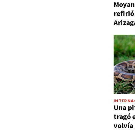
Moyano
refiri
Arizag
INTERNA
Una pi
tragó 
volvía