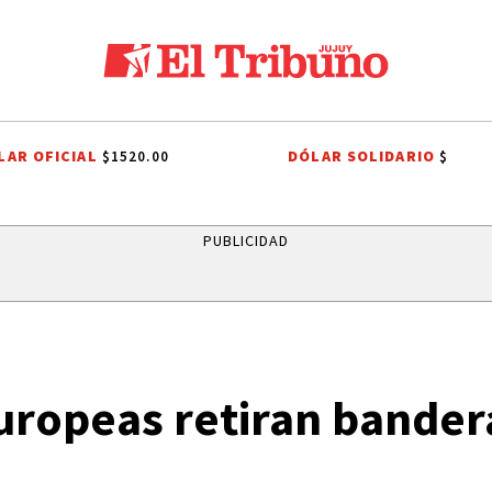
LAR OFICIAL
DÓLAR SOLIDARIO
$1520.00
$
ES A SAN CAYETANO
FIESTAS PATRONALES A SAN CAYETANO
FIESTA
PUBLICIDAD
europeas retiran bander