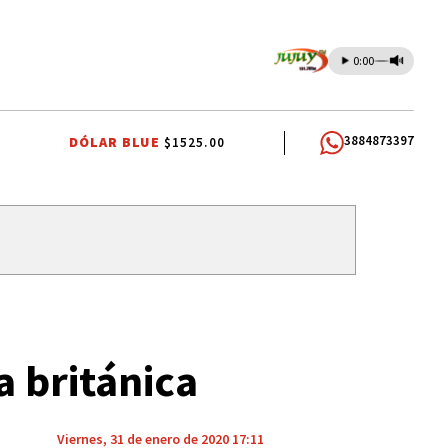
0:00
3884873397
DÓLAR BLUE
$1525.00
S PATRONALES A SAN CAYETANO
EFEMÉRIDES
CONFLICTO PORTUARI
a británica
Viernes, 31 de enero de 2020 17:11