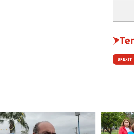
Te
BREXIT