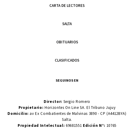
CARTA DE LECTORES
SALTA
OBITUARIOS
CLASIFICADOS
SEGUINOS EN
Director:
Sergio Romero
Propietario:
Horizontes On Line SA. El Tribuno Jujuy
Domicilio:
av Ex Combatientes de Malvinas 3890 - CP (A4412BYA)
Salta.
Propiedad Intelectual:
69681551
Edición N°:
10765