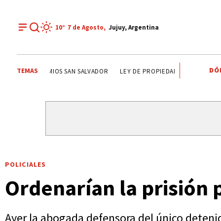
10°
7 de
Agosto
,
Jujuy, Argentina
DÓ
TEMAS
CARLOS SADIR
ALTO COMEDERO
PREMIOS SAN SA
POLICIALES
Ordenarían la prisión 
Ayer la abogada defensora del único detenid