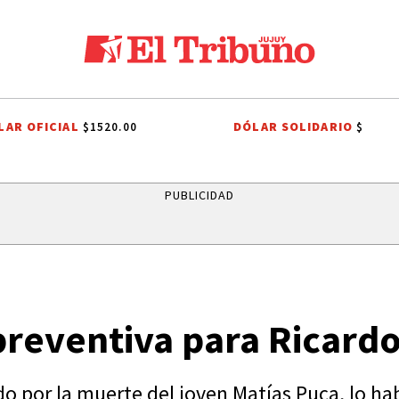
LAR OFICIAL
DÓLAR SOLIDARIO
$1520.00
$
LVADOR
LEY DE PROPIEDAD PRIVADA
LEY DE TIERRAS
CANDELA A
PUBLICIDAD
preventiva para Ricard
o por la muerte del joven Matías Puca, lo ha