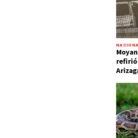
NACIONA
Moyano
refiri
Arizag