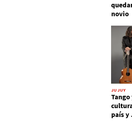
quedar
novio
JUJUY
Tango 
cultur
país y