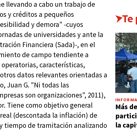
e llevando a cabo un trabajo de
tos y créditos a pequeños
Te
esibilidad y demora" -cuyos
ornadas de universidades y ante la
ación Financiera (Sada)-, en el
amiento de campo tendiente a
 operatorias, características,
 otros datos relevantes orientadas a
o, Juan G. "Ni todas las
mpresas son organizaciones", 2011),
INFORMA
r. Tiene como objetivo general
Más d
real (descontada la inflación) de
partic
la capi
d y tiempo de tramitación analizando