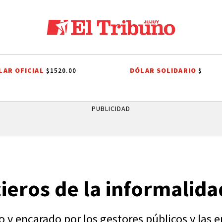
LAR OFICIAL
DÓLAR SOLIDARIO
$1520.00
$
ALES A SAN CAYETANO
FIESTAS PATRONALES A SAN CAYETANO
EL TI
PUBLICIDAD
cieros de la informalida
 y encarado por los gestores públicos y las 