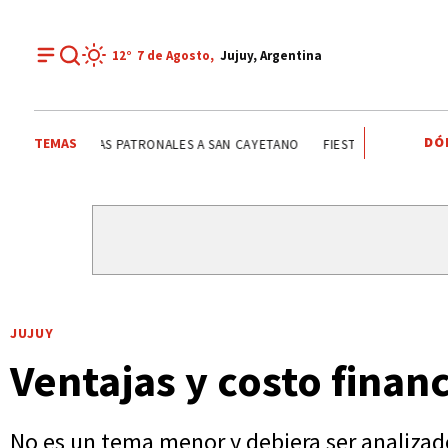
12°
7 de
Agosto
,
Jujuy, Argentina
DÓ
TEMAS
FIESTAS PATRONALES A SAN CAYETANO
FIESTAS PATRON
JUJUY
Ventajas y costo finan
No es un tema menor y debiera ser analizado