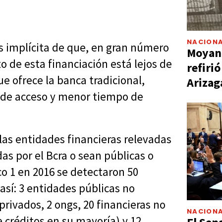
NACIONA
is implícita de que, en gran número
Moyano
o de esta financiación está lejos de
refiri
ue ofrece la banca tradicional,
Arizag
 de acceso y menor tiempo de
an las entidades financieras relevadas
as por el Bcra o sean públicas o
co 1 en 2016 se detectaron 50
 así: 3 entidades públicas no
privados, 2 ongs, 20 financieras no
NACIONA
 créditos en su mayoría) y 12