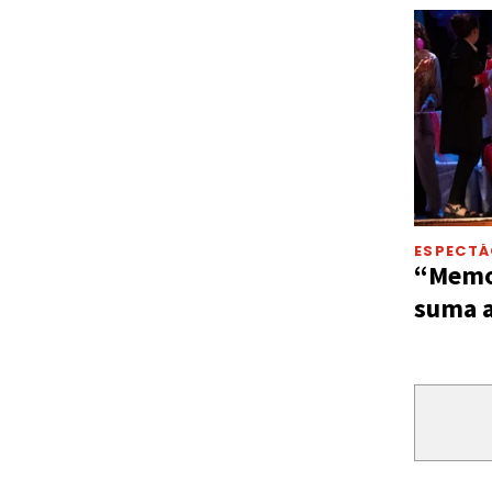
ESPECT
“Memor
suma a