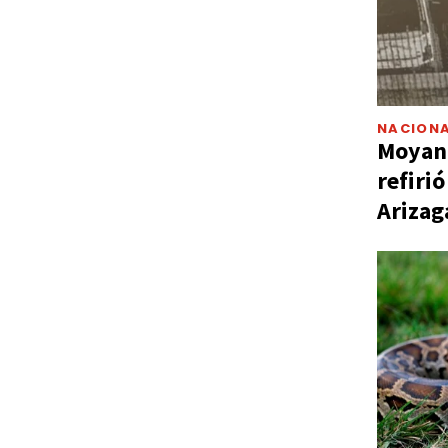
NACIONA
Moyano
refiri
Arizag