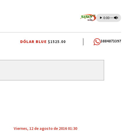
0:00
3884873397
DÓLAR BLUE
$1525.00
OLIVIA
ITS
SISTEMA PÚBLICO
CAME JOVEN
CAPITAL HUMANO
Viernes, 12 de agosto de 2016 01:30