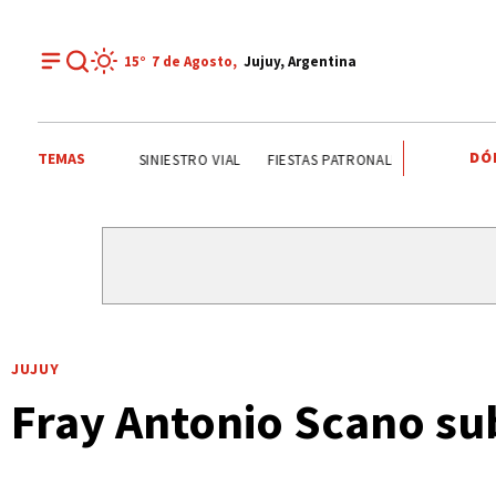
15°
7 de
Agosto
,
Jujuy, Argentina
DÓ
TEMAS
JORGE GARCÍA CUERVA
ONDA ESTUDIANTIL
SINIEST
JUJUY
Fray Antonio Scano su