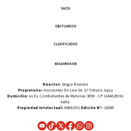
SALTA
OBITUARIOS
CLASIFICADOS
SEGUINOS EN
Director:
Sergio Romero
Propietario:
Horizontes On Line SA. El Tribuno Jujuy
Domicilio:
av Ex Combatientes de Malvinas 3890 - CP (A4412BYA)
Salta.
Propiedad Intelectual:
69681551
Edición N°:
10689