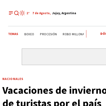
2°
7 de
Agosto
,
Jujuy, Argentina
DÓ
TEMAS
PALPALÁ
EL CARMEN
ALTO COMEDERO
BOXEO
NACIONALES
Vacaciones de invierno
de turistas por el país