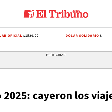
LAR OFICIAL
DÓLAR SOLIDARIO
$1520.00
$
PROCESIÓN
ROBO MILLONARIO
CRIMEN
PRIMERA NACIONAL
C
PUBLICIDAD
 2025: cayeron los viaje