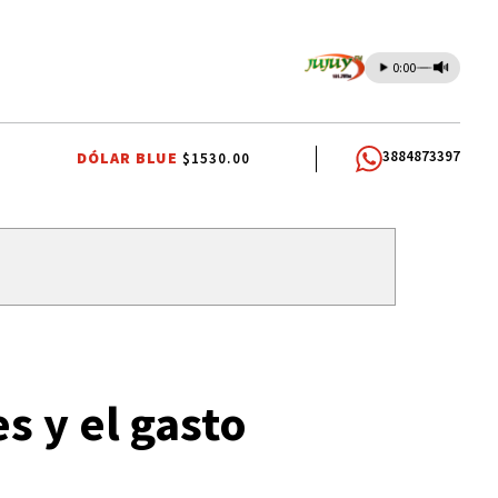
0:00
3884873397
DÓLAR BLUE
$1530.00
OMUNIDADES INDÍGENAS
AUTOMOVILISMO
s y el gasto