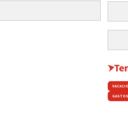
Te
VACACI
GASTO