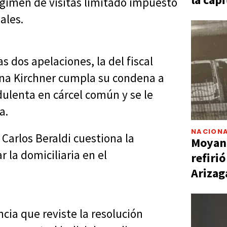
régimen de visitas limitado impuesto
ales.
s dos apelaciones, la del fiscal
ina Kirchner cumpla su condena a
dulenta en cárcel común y se le
a.
NACIONA
 Carlos Beraldi cuestiona la
Moyano
r la domiciliaria en el
refiri
Arizag
cia que reviste la resolución