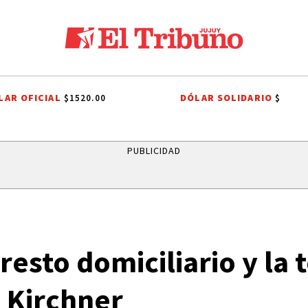
LAR OFICIAL
DÓLAR SOLIDARIO
$1520.00
$
PROCESIÓN
ROBO MILLONARIO
CRIMEN
PRIMERA NACIONAL
PUBLICIDAD
resto domiciliario y la 
a Kirchner