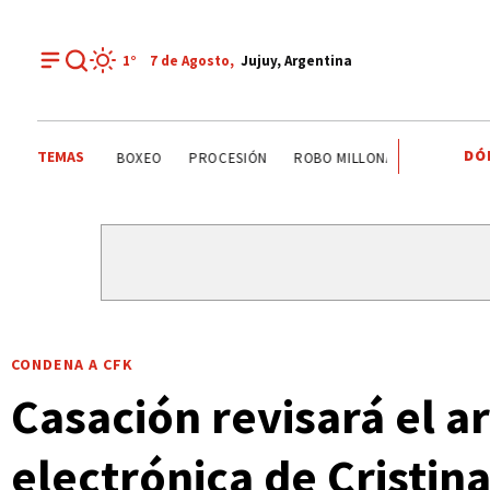
1°
7 de
Agosto
,
Jujuy, Argentina
DÓ
TEMAS
PALPALÁ
EL CARMEN
ALTO COMEDERO
BOXEO
CONDENA A CFK
Casación revisará el ar
electrónica de Cristin