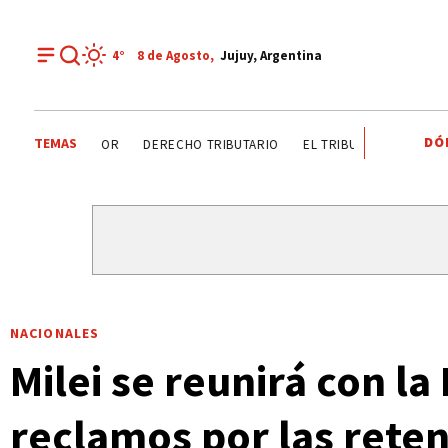
4°
8 de
Agosto
,
Jujuy, Argentina
DÓ
TEMAS
DÍA DEL INGENIERO AGRÓNOMO ANALIZAN SECTOR
DER
NACIONALES
Milei se reunirá con l
reclamos por las rete