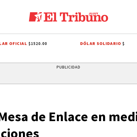
LAR OFICIAL
DÓLAR SOLIDARIO
$1520.00
$
ECHO TRIBUTARIO
EL TRIBUNO POR LOS BARRIOS
ONDA ESTUDIANTI
PUBLICIDAD
a Mesa de Enlace en med
nciones