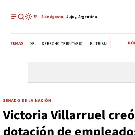
5°
8 de
Agosto
,
Jujuy, Argentina
DÓ
TEMAS
DÍA DEL INGENIERO AGRÓNOMO ANALIZAN SECTOR
DERE
SENADO DE LA NACIÓN
Victoria Villarruel cre
dotación de empleado