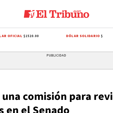
LAR OFICIAL
DÓLAR SOLIDARIO
$1520.00
$
CHO TRIBUTARIO
EL TRIBUNO POR LOS BARRIOS
ONDA ESTUDIANTIL
PUBLICIDAD
ó una comisión para revi
s en el Senado