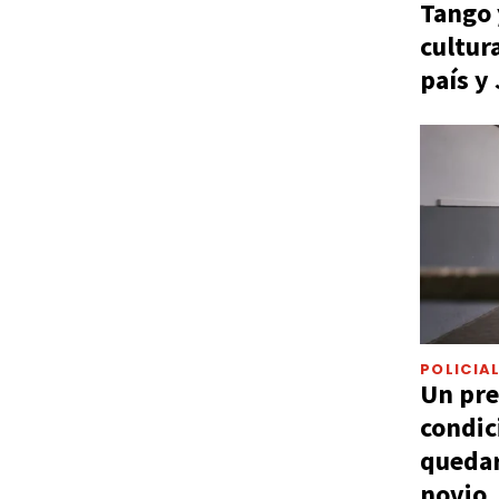
Tango 
cultur
país y
POLICIA
Un pre
condic
quedar
novio