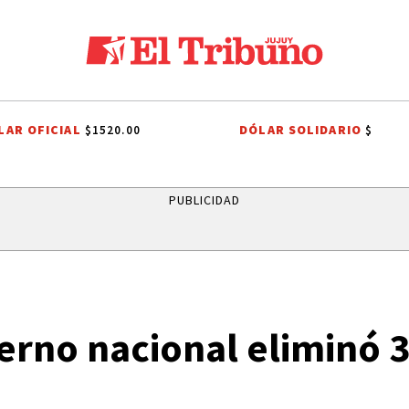
LAR OFICIAL
DÓLAR SOLIDARIO
$1520.00
$
 LA NACIÓN ARGENTINA
TENDENCIAS
ALERTA METEOROLÓGICO
PUBLICIDAD
erno nacional eliminó 