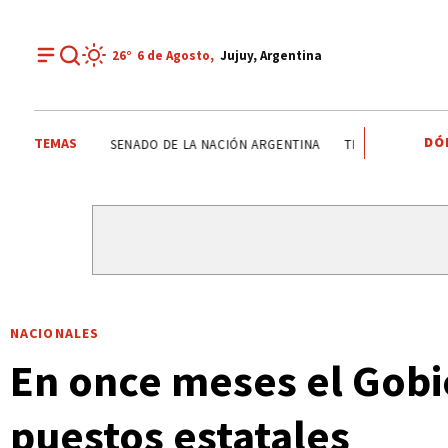
26°
6 de
Agosto
,
Jujuy, Argentina
DÓ
TEMAS
CASPALÁ
RUTAS DE JUJUY
NACIONALES
SENADO DE
NACIONALES
En once meses el Gobi
puestos estatales