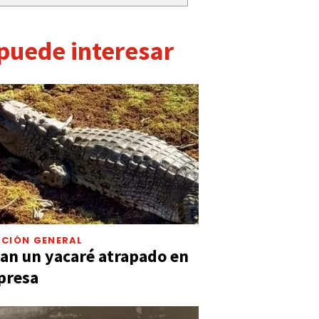
 puede interesar
CIÓN GENERAL
an un yacaré atrapado en
presa