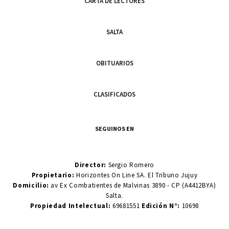
CARTA DE LECTORES
SALTA
OBITUARIOS
CLASIFICADOS
SEGUINOS EN
Director:
Sergio Romero
Propietario:
Horizontes On Line SA. El Tribuno Jujuy
Domicilio:
av Ex Combatientes de Malvinas 3890 - CP (A4412BYA)
Salta.
Propiedad Intelectual:
69681551
Edición N°:
10698