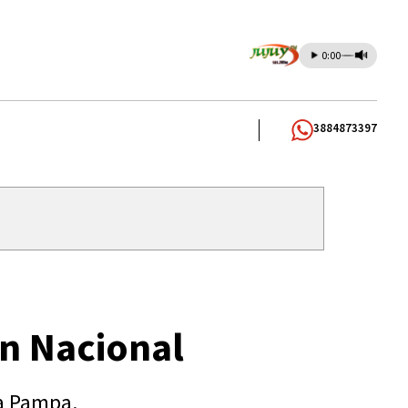
0:00
3884873397
ón Nacional
ra Pampa.