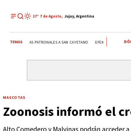
17°
7 de
Agosto
,
Jujuy, Argentina
DÓ
TEMAS
FIESTAS PATRONALES A SAN CAYETANO
FIESTAS PATRONA
MASCOTAS
Zoonosis informó el 
Alto Comedero y Malvinas podrán acceder a l