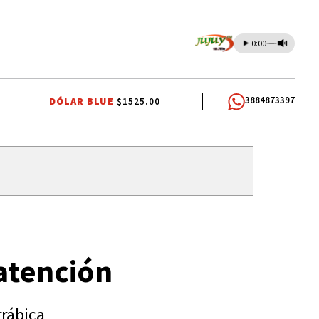
0:00
3884873397
DÓLAR BLUE
$1525.00
IOS DOCENTES
RUBÉN EDUARDO RIVAROLA
JORGE GARCÍA CUERV
atención
rrábica