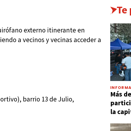
Te
uirófano externo itinerante en
iendo a vecinos y vecinas acceder a
INFORMA
Más d
rtivo), barrio 13 de Julio,
partic
la capi