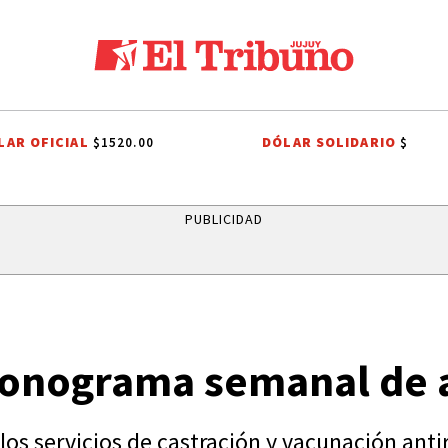
LAR OFICIAL
DÓLAR SOLIDARIO
$1520.00
$
LES A SAN CAYETANO
EFEMÉRIDES
CONFLICTO PORTUARIO
GREM
PUBLICIDAD
cronograma semanal de 
os servicios de castración y vacunación anti