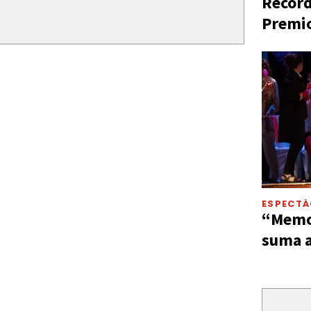
Récord
Premio
ESPECT
“Memor
suma a