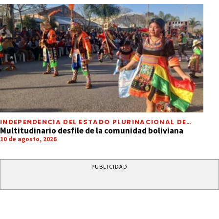
INDEPENDENCIA DEL ESTADO PLURINACIONAL DE
BOLIVIA
Multitudinario desfile de la comunidad boliviana
10 de agosto, 2026
PUBLICIDAD