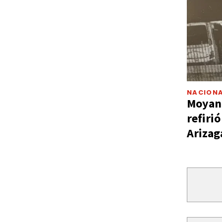
NACIONA
Moyano
refiri
Arizag