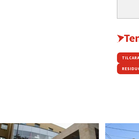
Te
TILCAR
RESIDU