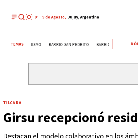
0°
9 de
Agosto
,
Jujuy, Argentina
DÓ
TEMAS
BARRIO GORRITI
LA ESPERANZA
PEDESTRISMO
BA
TILCARA
Girsu recepcionó resid
Destacan el modelo colaborativo en los ámbi