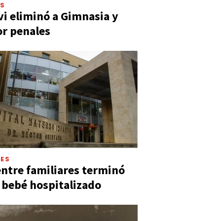
ES
vi eliminó a Gimnasia y
or penales
LES
entre familiares terminó
 bebé hospitalizado