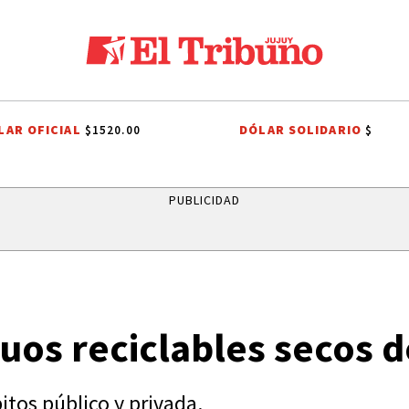
LAR OFICIAL
DÓLAR SOLIDARIO
$1520.00
$
RRIO SAN PEDRITO
BARRIO MARIANO MORENO
TUCUMAN
ALTO 
PUBLICIDAD
uos reciclables secos d
tos público y privada.