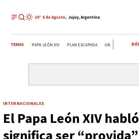
10°
6 de
Agosto
,
Jujuy, Argentina
DÓ
TEMAS
LISANDRO MARTÍNEZ
MISIÓN PRIMAVERA
PAPA LEÓN
INTERNACIONALES
El Papa León XIV habló
significa ser “provida”