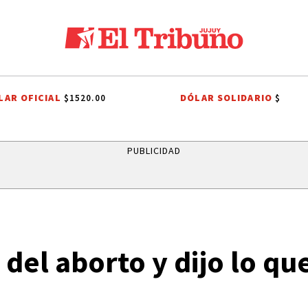
LAR OFICIAL
DÓLAR SOLIDARIO
$1520.00
$
 XIV
PLAN ESCAPADA
UN CLÁSICO QUE CUMPLE 38 AÑOS
ONDA E
PUBLICIDAD
 del aborto y dijo lo q