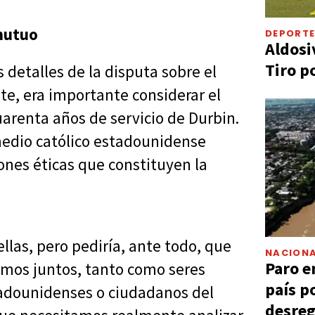
 mutuo
DEPORT
Aldosi
Tiro p
 detalles de la disputa sobre el
te, era importante considerar el
uarenta años de servicio de Durbin.
medio católico estadounidense
nes éticas que constituyen la
ellas, pero pediría, ante todo, que
NACIONA
Paro e
mos juntos, tanto como seres
país p
adounidenses o ciudadanos del
desreg